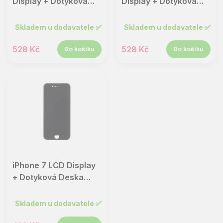
u
ů
Display + Dotyková
Display + Dotyková
k
Deska Black TianMA
Deska Black TianMA
t
Skladem u dodavatele ✅
Skladem u dodavatele ✅
ů
528 Kč
528 Kč
Do košíku
Do košíku
iPhone 7 LCD Display
+ Dotyková Deska
Black TianMA
Skladem u dodavatele ✅