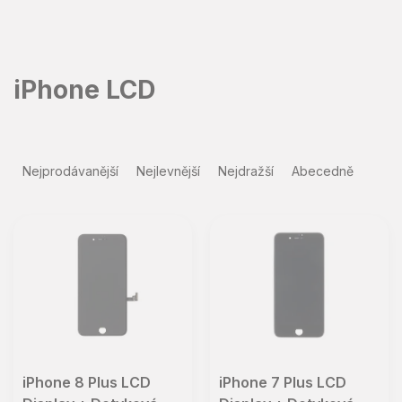
Přejít
na
obsah
iPhone LCD
Ř
a
Nejprodávanější
Nejlevnější
Nejdražší
Abecedně
z
e
V
n
ý
í
p
p
i
r
s
o
p
d
r
u
o
k
d
iPhone 8 Plus LCD
iPhone 7 Plus LCD
t