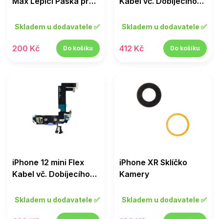
u
ů
Max Lepicí Páska pro
Kabel vč. Dobíjecího
k
LCD
Konektoru Green
t
Skladem u dodavatele ✅
Skladem u dodavatele ✅
ů
200 Kč
412 Kč
Do košíku
Do košíku
iPhone 12 mini Flex
iPhone XR Sklíčko
Kabel vč. Dobíjecího
Kamery
Konektoru Purple
Skladem u dodavatele ✅
Skladem u dodavatele ✅