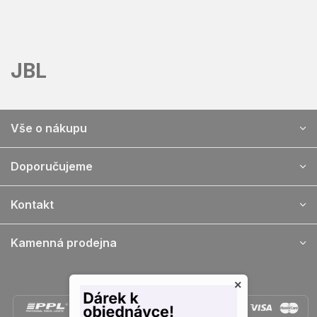
Přejít
na
obsah
JBL
Z
Vše o nákupu
á
p
a
Doporučujeme
t
í
Kontakt
Kamenná prodejna
Doprava a platba
×