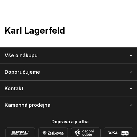
Přejít
na
obsah
Karl Lagerfeld
Z
Vše o nákupu
á
p
a
Doporučujeme
t
í
Kontakt
Kamenná prodejna
Doprava a platba