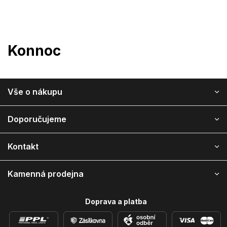
Přejít
na
obsah
Konnoc
Z
Vše o nákupu
á
p
a
Doporučujeme
t
í
Kontakt
Kamenná prodejna
Doprava a platba