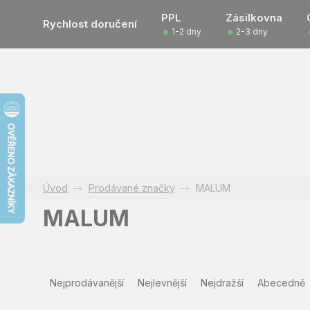
Přejít
PPL
Zásilkovna
na
Rychlost doručení
1-2 dny
2-3 dny
obsah
Prodávané značky
MALUM
MALUM
Ř
a
Nejprodávanější
Nejlevnější
Nejdražší
Abecedně
z