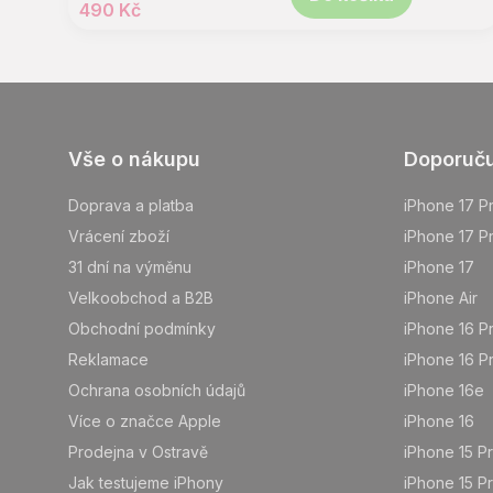
490 Kč
Z
Vše o nákupu
Doporuč
á
p
Doprava a platba
iPhone 17 P
a
Vrácení zboží
iPhone 17 P
t
31 dní na výměnu
iPhone 17
í
Velkoobchod a B2B
iPhone Air
Obchodní podmínky
iPhone 16 P
Reklamace
iPhone 16 P
Ochrana osobních údajů
iPhone 16e
Více o značce Apple
iPhone 16
Prodejna v Ostravě
iPhone 15 P
Jak testujeme iPhony
iPhone 15 P