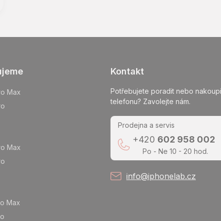
O
v
l
á
d
ujeme
Kontakt
a
c
Potřebujete poradit nebo nakoupi
í
ro Max
p
telefonu? Zavolejte nám.
ro
r
v
Prodejna a servis
k
y
+420
602 958 002
ro Max
v
Po - Ne 10 - 20 hod.
ý
ro
p
info@iphonelab.cz
i
s
u
ro Max
ro