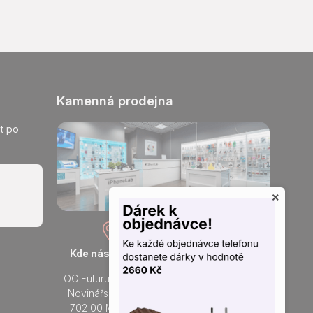
Kamenná prodejna
t po
×
Kde nás najdete
Otevřeno každý den
OC Futurum Ostrava
Po - Ne:
Novinářská 3178/6
9 - 21 hod.
702 00 Moravská