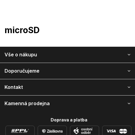
Přejít
na
obsah
microSD
Z
Vše o nákupu
á
p
a
Doporučujeme
t
í
Kontakt
Kamenná prodejna
Doprava a platba