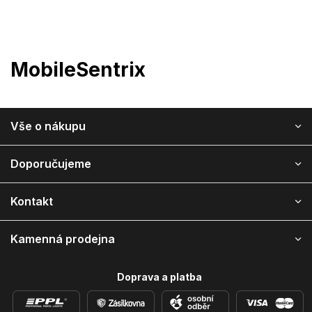
Přejít
na
obsah
MobileSentrix
Z
Vše o nákupu
á
p
a
Doporučujeme
t
í
Kontakt
Kamenná prodejna
Doprava a platba