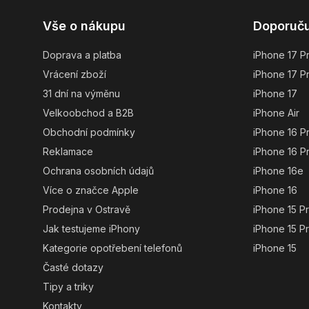
Z
Vše o nákupu
Doporuč
á
p
Doprava a platba
iPhone 17 P
a
Vrácení zboží
iPhone 17 P
t
31 dní na výměnu
iPhone 17
í
Velkoobchod a B2B
iPhone Air
Obchodní podmínky
iPhone 16 P
Reklamace
iPhone 16 P
Ochrana osobních údajů
iPhone 16e
Více o značce Apple
iPhone 16
Prodejna v Ostravě
iPhone 15 P
Jak testujeme iPhony
iPhone 15 P
Kategorie opotřebení telefonů
iPhone 15
Časté dotazy
Tipy a triky
Kontakty