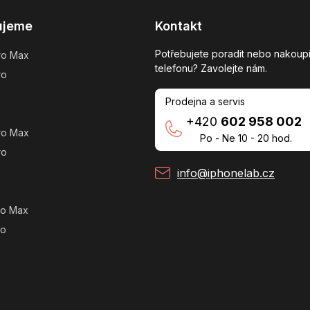
ujeme
Kontakt
Potřebujete poradit nebo nakoupi
ro Max
telefonu? Zavolejte nám.
ro
Prodejna a servis
+420
602 958 002
ro Max
Po - Ne 10 - 20 hod.
ro
info@iphonelab.cz
ro Max
ro