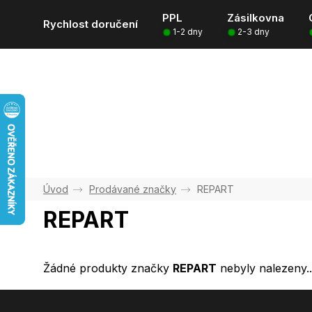
Přejít
PPL
Zásilkovna
na
Rychlost doručení
1-2 dny
2-3 dny
obsah
Prodávané značky
REPART
REPART
Žádné produkty značky
REPART
nebyly nalezeny..