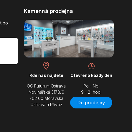
Kamenná prodejna
t po
Kde nás najdete
Otevřeno každý den
OC Futurum Ostrava
Po - Ne:
Novinářská 3178/6
9 - 21 hod.
702 00 Moravská
Do prodejny
Ostrava a Přívoz