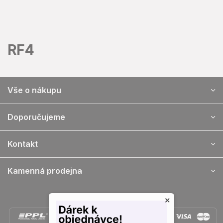
Přejít
na
obsah
RF4
Z
Vše o nákupu
á
p
a
Doporučujeme
t
í
Kontakt
Kamenná prodejna
Doprava a platba
×