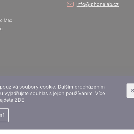
info@iphonelab.cz
ro Max
ro
používá soubory cookie. Dalším procházením
S
 vyjadřujete souhlas s jejich používáním. Více
najdete
ZDE
Copyright 2026
e-shop iPhoneLab.cz
. Všechna práva vyhrazena.
ní
Vytvořil Shoptet