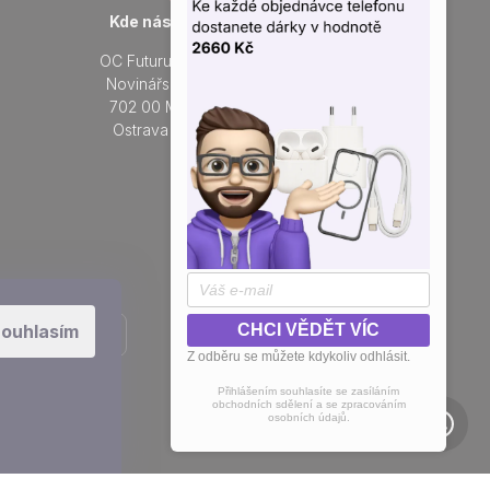
Kde nás najdete
Otevřeno každý den
OC Futurum Ostrava
Po - Ne:
Novinářská 3178/6
9 - 21 hod.
702 00 Moravská
Do prodejny
Ostrava a Přívoz
Přidejte se k nám na sítích
ouhlasím
CHCI VĚDĚT VÍC
Z odběru se můžete kdykoliv odhlásit.
Přihlášením souhlasíte se zasíláním
obchodních sdělení a se zpracováním
osobních údajů.