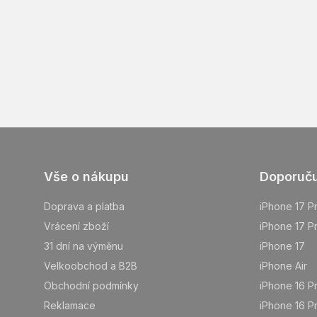
Z
Vše o nákupu
Doporuč
á
p
Doprava a platba
iPhone 17 P
a
Vrácení zboží
iPhone 17 P
t
31 dní na výměnu
iPhone 17
í
Velkoobchod a B2B
iPhone Air
Obchodní podmínky
iPhone 16 P
Reklamace
iPhone 16 P