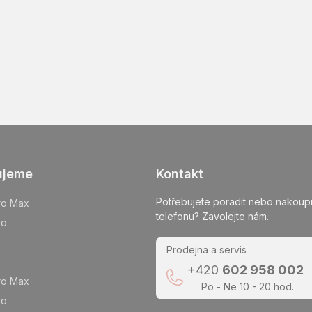
ujeme
Kontakt
Potřebujete poradit nebo nakoupi
ro Max
telefonu? Zavolejte nám.
ro
Prodejna a servis
+420
602 958 002
ro Max
Po - Ne 10 - 20 hod.
ro