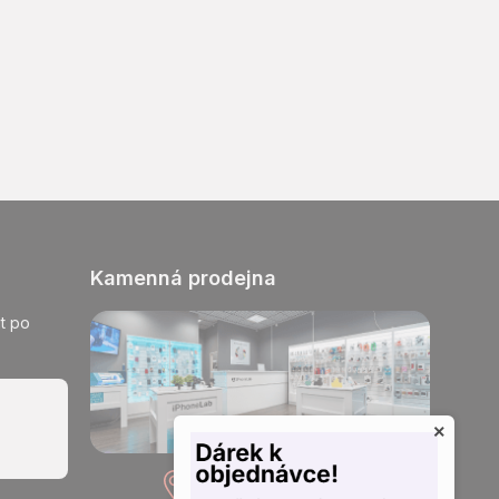
Kamenná prodejna
t po
×