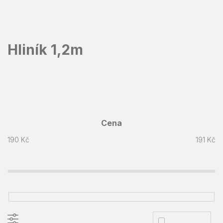
Přejít
na
obsah
Hliník 1,2m
Cena
190
Kč
191
Kč