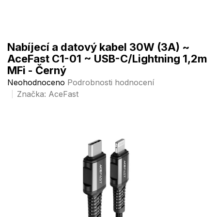
Přejít
na
obsah
Nabíjecí a datový kabel 30W (3A) ~
AceFast C1-01 ~ USB-C/Lightning 1,2m
MFi - Černý
Průměrné
Neohodnoceno
Podrobnosti hodnocení
hodnocení
Značka:
AceFast
produktu
je
0,0
z
5
hvězdiček.