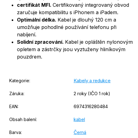
certifikát MFI.
Certifikovaný integrovaný obvod
zaručuje kompatibilitu s iPhonem a iPadem.
Optimální délka.
Kabel je dlouhý 120 cm a
umožňuje pohodlné používání telefonu při
nabíjení.
Solidní zpracování.
Kabel je opláštěn nylonovým
opletem a zástrčky jsou vyztuženy hliníkovým
pouzdrem.
Kabely a redukce
Kategorie
:
2 roky (IČO 1 rok)
Záruka
:
6974316280484
EAN
:
kabel
Obsah balení
:
Černá
Barva
: