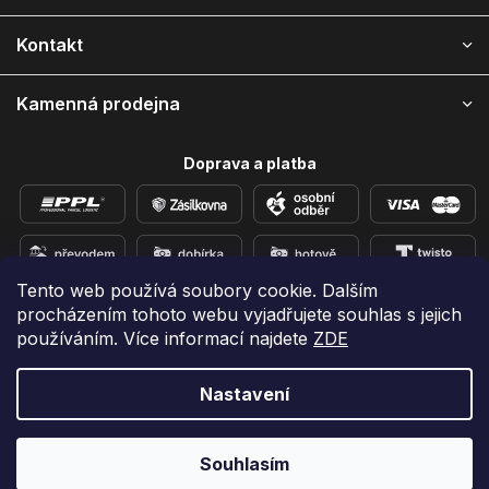
t
í
Kontakt
Kamenná prodejna
Doprava a platba
Tento web používá soubory cookie. Dalším
procházením tohoto webu vyjadřujete souhlas s jejich
Přidejte se k nám na sítích
používáním. Více informací najdete
ZDE
Nastavení
Vytvořil Shoptet
Copyright 2026
e-shop iPhoneLab.cz
. Všechna práva
Souhlasím
vyhrazena.