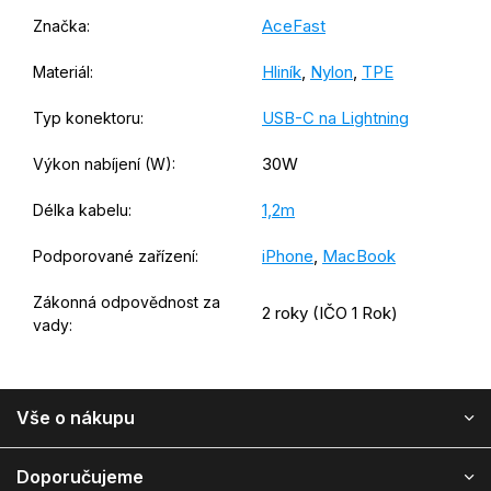
AceFast
Značka
:
Hliník
,
Nylon
,
TPE
Materiál
:
USB-C na Lightning
Typ konektoru
:
30W
Výkon nabíjení (W)
:
1,2m
Délka kabelu
:
iPhone
,
MacBook
Podporované zařízení
:
Zákonná odpovědnost za
2 roky (IČO 1 Rok)
vady
:
Z
Vše o nákupu
á
p
a
Doporučujeme