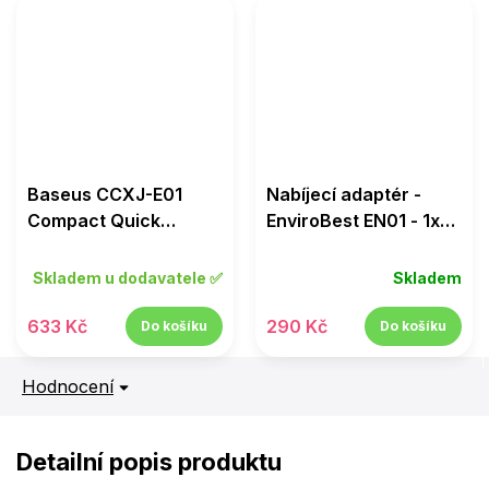
Baseus CCXJ-E01
Nabíjecí adaptér -
Compact Quick
EnviroBest EN01 - 1x
Nabíječka USB-C 30W
USB - 5W/1A - Bílý
Black
Skladem u dodavatele ✅
Skladem
633 Kč
290 Kč
Do košíku
Do košíku
Hodnocení
Detailní popis produktu