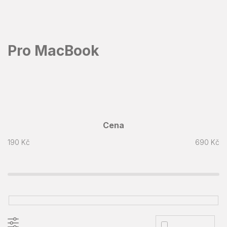
Přejít
na
obsah
Pro MacBook
Cena
190
Kč
690
Kč