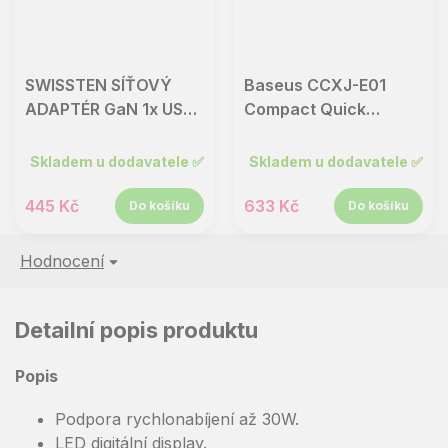
SWISSTEN SÍŤOVÝ
Baseus CCXJ-E01
ADAPTÉR GaN 1x USB-
Compact Quick
C 35W POWER
Nabíječka USB-C 30W
DELIVERY ČERNÝ
Black
Skladem u dodavatele ✅
Skladem u dodavatele ✅
445 Kč
633 Kč
Do košíku
Do košíku
Hodnocení
Detailní popis produktu
Popis
Podpora rychlonabíjení až 30W.
LED digitální display.