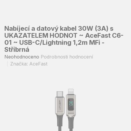
Přejít
na
obsah
Nabíjecí a datový kabel 30W (3A) s
UKAZATELEM HODNOT ~ AceFast C6-
01 ~ USB-C/Lightning 1,2m MFi -
Stříbrná
Průměrné
Neohodnoceno
Podrobnosti hodnocení
hodnocení
Značka:
AceFast
produktu
je
0,0
z
5
hvězdiček.