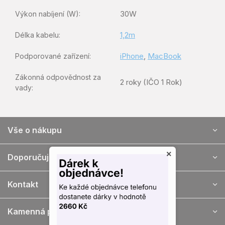
30W
Výkon nabíjení (W)
:
1,2m
Délka kabelu
:
iPhone
,
MacBook
Podporované zařízení
:
Zákonná odpovědnost za
2 roky (IČO 1 Rok)
vady
:
Z
Vše o nákupu
á
p
×
a
Doporučujeme
t
í
Kontakt
Kamenná prodejna