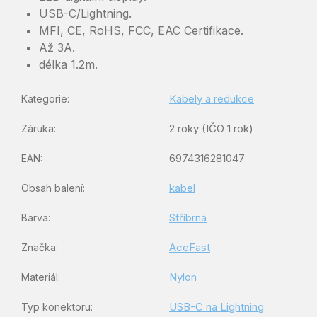
USB-C/Lightning.
MFI, CE, RoHS, FCC, EAC Certifikace.
Až 3A.
délka 1.2m.
Kabely a redukce
Kategorie
:
2 roky (IČO 1 rok)
Záruka
:
6974316281047
EAN
:
kabel
Obsah balení
:
Stříbrná
Barva
:
AceFast
Značka
:
Nylon
Materiál
:
USB-C na Lightning
Typ konektoru
: