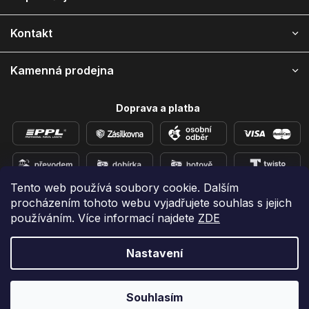
t
í
Kontakt
Kamenná prodejna
Doprava a platba
Tento web používá soubory cookie. Dalším
procházením tohoto webu vyjadřujete souhlas s jejich
Přidejte se k nám na sítích
používáním. Více informací najdete
ZDE
Nastavení
Vytvořil Shoptet
Copyright 2026
e-shop iPhoneLab.cz
. Všechna práva
Souhlasím