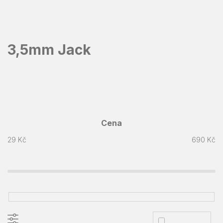
Přejít
na
obsah
3,5mm Jack
Cena
29
Kč
690
Kč