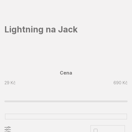
Přejít
na
obsah
Lightning na Jack
Cena
29
Kč
690
Kč