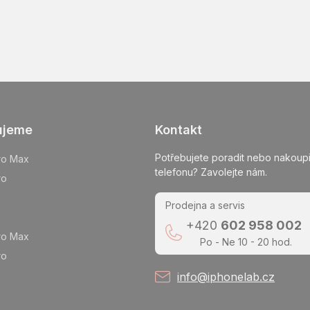
ujeme
Kontakt
Potřebujete poradit nebo nakoupi
ro Max
telefonu? Zavolejte nám.
ro
Prodejna a servis
+420
602 958 002
ro Max
Po - Ne 10 - 20 hod.
ro
info@iphonelab.cz