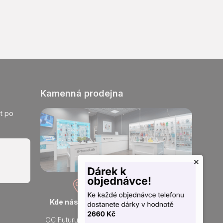
Kamenná prodejna
t po
×
Kde nás najdete
Otevřeno každý den
OC Futurum Ostrava
Po - Ne: