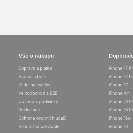
Z
Vše o nákupu
Doporuč
á
p
Doprava a platba
iPhone 17 P
a
Vrácení zboží
iPhone 17 P
t
31 dní na výměnu
iPhone 17
í
Velkoobchod a B2B
iPhone Air
Obchodní podmínky
iPhone 16 P
Reklamace
iPhone 16 P
Ochrana osobních údajů
iPhone 16e
Více o značce Apple
iPhone 16