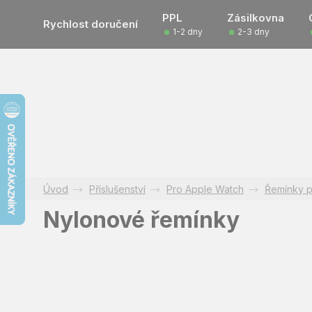
Přejít
PPL
Zásilkovna
na
Rychlost doručení
1-2 dny
2-3 dny
obsah
Příslušenství
Pro Apple Watch
Řemínky p
Nylonové řemínky