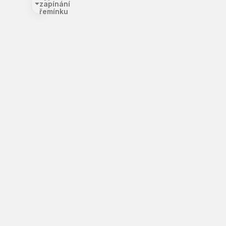
zapínání
řemínku