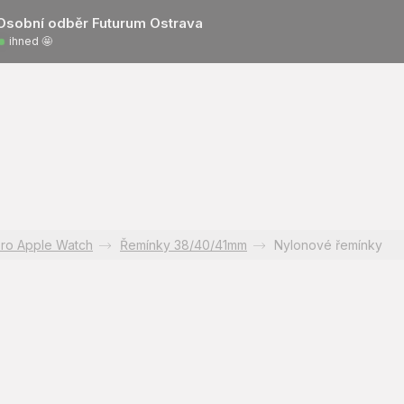
Osobní odběr Futurum Ostrava
ihned 🤩
ro Apple Watch
Řemínky 38/40/41mm
Nylonové řemínky