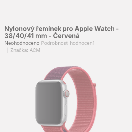
Přejít
na
obsah
Nylonový řemínek pro Apple Watch -
38/40/41 mm - Červená
Průměrné
Neohodnoceno
Podrobnosti hodnocení
hodnocení
Značka:
ACM
produktu
je
0,0
z
5
hvězdiček.