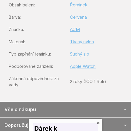
Řemínek
Obsah balení
:
Červená
Barva
:
ACM
Značka
:
Tkaný nylon
Materiál
:
Suchý zip
Typ zapínání řemínku
:
Apple Watch
Podporované zařízení
:
Zákonná odpovědnost za
2 roky (IČO 1 Rok)
vady
:
Z
Vše o nákupu
á
p
×
a
Doporučujeme
t