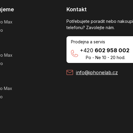
ujeme
Kontakt
Potřebujete poradit nebo nakoupi
ro Max
telefonu? Zavolejte nám.
ro
Prodejna a servis
+420
602 958 002
ro Max
Po - Ne 10 - 20 hod.
ro
info@iphonelab.cz
ro Max
ro