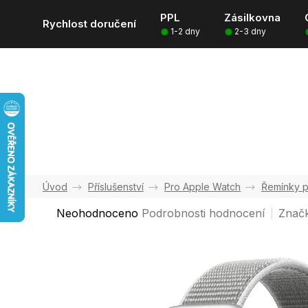
Přejít
PPL
Zásilkovna
na
Rychlost doručení
1-2 dny
2-3 dny
obsah
Příslušenství
Pro Apple Watch
Řemínky p
Průměrné
Neohodnoceno
Podrobnosti hodnocení
Znač
hodnocení
produktu
je
0,0
z