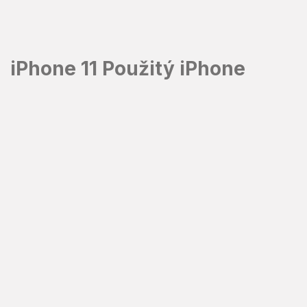
Přejít
na
obsah
iPhone 11 Použitý iPhone